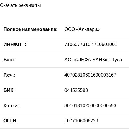
Скачать реквизиты
Полное наименование:
ООО «Альпари»
ИНН/КПП:
7106077310 / 710601001
Банк:
АО «АЛЬФА-БАНК» г. Тула
Р.сч.:
40702810601690003167
БИК:
044525593
Кор.сч.:
30101810200000000593
ОГРН:
1077106006229